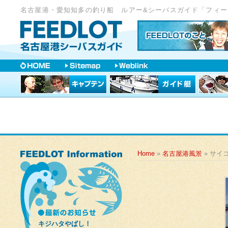
名古屋港・愛知知多の釣り船 ルアー&シーバスガイド「フィー
Home
»
名古屋港風景
» サイ
キジハタやばし！